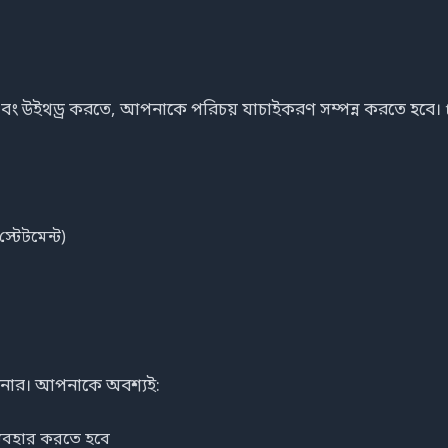
ে এবং উইথড্র করতে, আপনাকে পরিচয় যাচাইকরণ সম্পন্ন করতে হবে
্টেটমেন্ট)
আপনার। আপনাকে অবশ্যই:
ব্যবহার করতে হবে