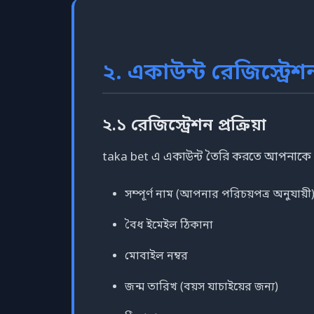
২. একাউন্ট রেজিস্ট্রে
২.১ রেজিস্ট্রেশন প্রক্রিয়া
taka bet এ একাউন্ট তৈরি করতে আপনাকে নি
সম্পূর্ণ নাম (আপনার পরিচয়পত্র অনুযায়ী
বৈধ ইমেইল ঠিকানা
মোবাইল নম্বর
জন্ম তারিখ (বয়স যাচাইয়ের জন্য)