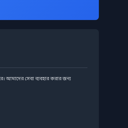
করে। আমাদের সেবা ব্যবহার করার জন্য