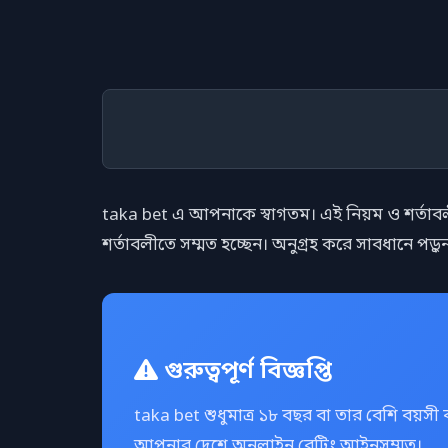
taka bet এ আপনাকে স্বাগতম। এই নিয়ম ও শর্তাবলী
শর্তাবলীতে সম্মত হচ্ছেন। অনুগ্রহ করে সাবধানে প
গুরুত্বপূর্ণ বিজ্ঞপ্তি
taka bet শুধুমাত্র ১৮ বছর বা তার বেশি বয়স
আপনার দেশে অনলাইন বেটিং আইনসম্মত।