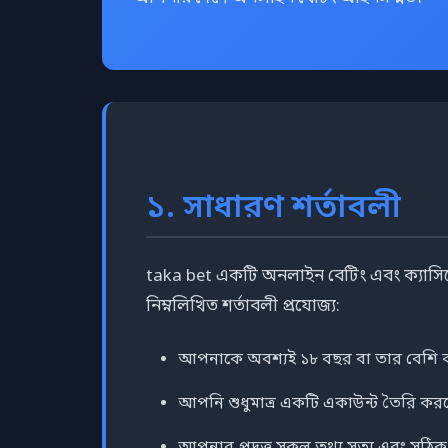
১. সাধারণ শর্তাবলী
taka bet একটি অনলাইন বেটিং এবং ক্যাসিনো 
নিম্নলিখিত শর্তাবলী প্রযোজ্য:
আপনাকে অবশ্যই ১৮ বছর বা তার বেশি ব
আপনি শুধুমাত্র একটি একাউন্ট তৈরি ক