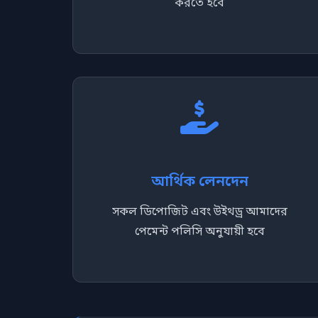
করতে হবে
আর্থিক লেনদেন
সকল ডিপোজিট এবং উইথড্র আমাদের
পেমেন্ট পলিসি অনুযায়ী হবে