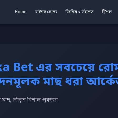
Home
মাইনস গোল্ড
জিনিস ৩ উইশেস
ট্রিপল
ka Bet এর সবচেয়ে রো
দনমূলক মাছ ধরা আর্কে
ন মাছ, জিতুন বিশাল পুরস্কার