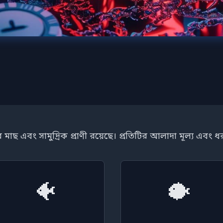
মাছ এবং সামুদ্রিক প্রাণী রয়েছে। প্রতিটির আলাদা মূল্য এবং 
🐠
🐡