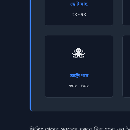
ছোট মাছ
২x - ৫x
🐙
অক্টোপাস
৩০x - ৬০x
ফিশিং গেমের সবচেয়ে মজার দিক হলো এর ইন্টারঅ