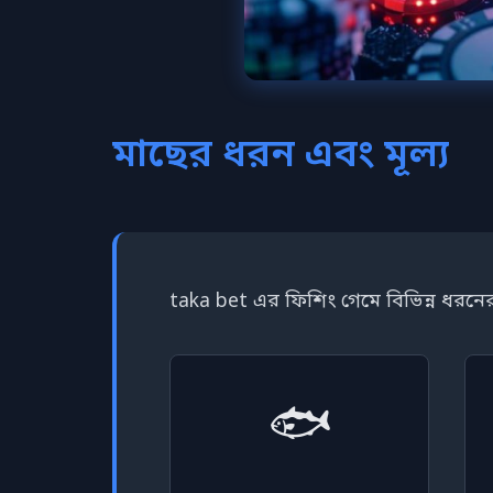
মাছের ধরন এবং মূল্য
taka bet এর ফিশিং গেমে বিভিন্ন ধরনের 
🐟