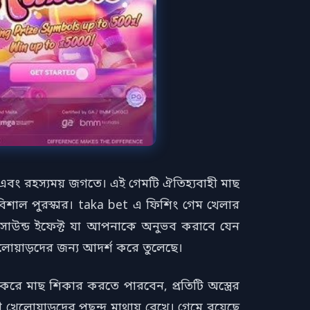
 এবং রহস্যময় জগতে। এই গেমটি ঐতিহ্যবাহী মাছ
বিশাল পুরস্কার। taka bet এ ফিশিং গেম খেলার
ম্মত সাউন্ড ইফেক্ট যা আপনাকে অনুভব করাবে যেন
োয়াড়দের জন্য আদর্শ করে তুলেছে।
 করে মাছ শিকার করতে পারবেন, প্রতিটি অস্ত্রের
 খেলোয়াড়দের পছন্দ মাথায় রেখে। গেমে রয়েছে