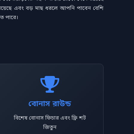
্য রয়েছে এবং বড় মাছ ধরলে আপনি পাবেন বেশি
তে পারে।
বোনাস রাউন্ড
বিশেষ বোনাস ফিচার এবং ফ্রি শট
জিতুন