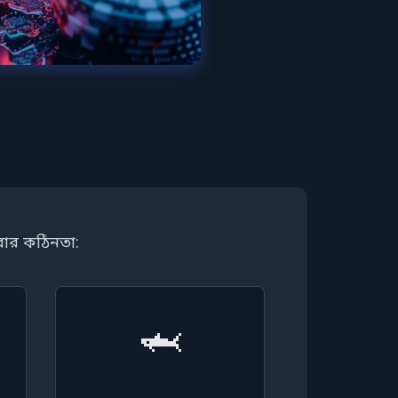
ধরার কঠিনতা:
🦈