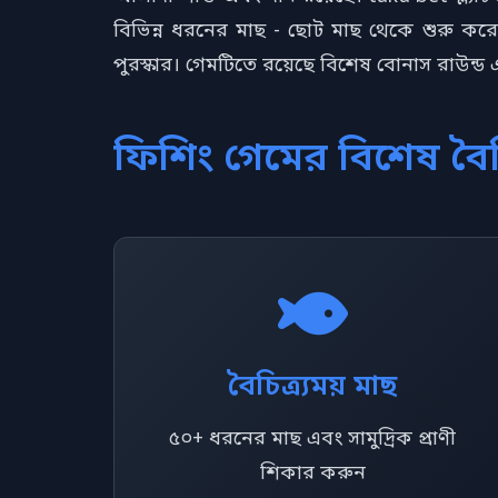
বিভিন্ন ধরনের মাছ - ছোট মাছ থেকে শুরু করে
পুরস্কার। গেমটিতে রয়েছে বিশেষ বোনাস রাউন্
ফিশিং গেমের বিশেষ বৈশিষ
বৈচিত্র্যময় মাছ
৫০+ ধরনের মাছ এবং সামুদ্রিক প্রাণী
শিকার করুন