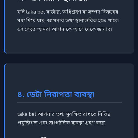
যদি taka bet মার্জার, অধিগ্রহণ বা সম্পদ বিক্রয়ের
মধ্য দিয়ে যায়, আপনার তথ্য স্থানান্তরিত হতে পারে।
এই ক্ষেত্রে আমরা আপনাকে আগে থেকে জানাব।
৪. ডেটা নিরাপত্তা ব্যবস্থা
taka bet আপনার তথ্য সুরক্ষিত রাখতে বিভিন্ন
প্রযুক্তিগত এবং সাংগঠনিক ব্যবস্থা গ্রহণ করে: