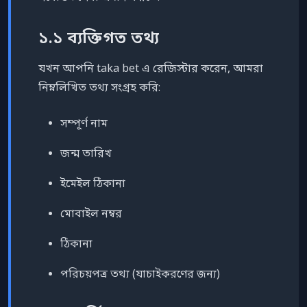
১.১ ব্যক্তিগত তথ্য
যখন আপনি taka bet এ রেজিস্টার করেন, আমরা
নিম্নলিখিত তথ্য সংগ্রহ করি:
সম্পূর্ণ নাম
জন্ম তারিখ
ইমেইল ঠিকানা
মোবাইল নম্বর
ঠিকানা
পরিচয়পত্র তথ্য (যাচাইকরণের জন্য)