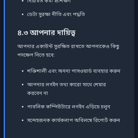
নিয়মিত কর্মী প্রশিক্ষণ
ডেটা সুরক্ষা নীতি এবং পদ্ধতি
৪.৩ আপনার দায়িত্ব
আপনার একাউন্ট সুরক্ষিত রাখতে আপনাকেও কিছু
পদক্ষেপ নিতে হবে:
শক্তিশালী এবং অনন্য পাসওয়ার্ড ব্যবহার করুন
আপনার লগইন তথ্য কারো সাথে শেয়ার
করবেন না
পাবলিক কম্পিউটারে লগইন এড়িয়ে চলুন
সন্দেহজনক কার্যকলাপ অবিলম্বে রিপোর্ট করুন