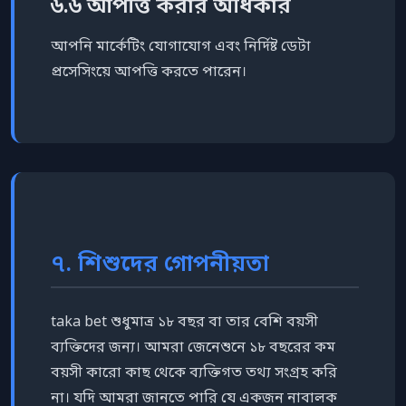
৬.৬ আপত্তি করার অধিকার
আপনি মার্কেটিং যোগাযোগ এবং নির্দিষ্ট ডেটা
প্রসেসিংয়ে আপত্তি করতে পারেন।
৭. শিশুদের গোপনীয়তা
taka bet শুধুমাত্র ১৮ বছর বা তার বেশি বয়সী
ব্যক্তিদের জন্য। আমরা জেনেশুনে ১৮ বছরের কম
বয়সী কারো কাছ থেকে ব্যক্তিগত তথ্য সংগ্রহ করি
না। যদি আমরা জানতে পারি যে একজন নাবালক