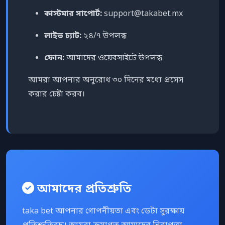
কাস্টমার সাপোর্ট:
support@takabet.mx
লাইভ চ্যাট:
২৪/৭ উপলব্ধ
ফোন:
আমাদের ওয়েবসাইটে উপলব্ধ
আমরা আপনার অনুরোধ ৩০ দিনের মধ্যে প্রসেস
করার চেষ্টা করব।
আমাদের প্রতিশ্রুতি
taka bet আপনার গোপনীয়তা এবং ডেটা সুরক্ষায়