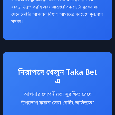
প্রতিশ্রুতিবদ্ধ। আমরা ক্রমাগত আমাদের নিরাপত্তা
ব্যবস্থা উন্নত করছি এবং আন্তর্জাতিক ডেটা সুরক্ষা মান
মেনে চলছি। আপনার বিশ্বাস আমাদের সবচেয়ে মূল্যবান
সম্পদ।
নিরাপদে খেলুন Taka Bet
এ
আপনার গোপনীয়তা সুরক্ষিত রেখে
উপভোগ করুন সেরা বেটিং অভিজ্ঞতা