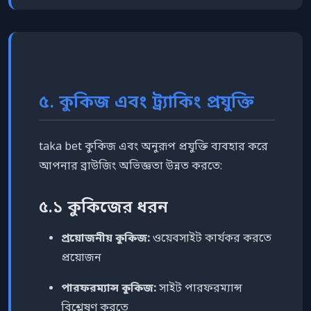
৫. কুকিজ এবং ট্র্যাকিং প্রযুক্তি
taka bet কুকিজ এবং অনুরূপ প্রযুক্তি ব্যবহার করে
আপনার ব্রাউজিং অভিজ্ঞতা উন্নত করতে:
৫.১ কুকিজের ধরন
প্রয়োজনীয় কুকিজ:
ওয়েবসাইট কার্যকর করতে
প্রয়োজন
পারফরম্যান্স কুকিজ:
সাইট পারফরম্যান্স
বিশ্লেষণ করতে