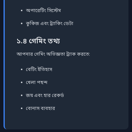
অপারেটিং সিস্টেম
কুকিজ এবং ট্র্যাকিং ডেটা
১.৪ গেমিং তথ্য
আপনার গেমিং অভিজ্ঞতা ট্র্যাক করতে:
বেটিং ইতিহাস
খেলা পছন্দ
জয় এবং হার রেকর্ড
বোনাস ব্যবহার