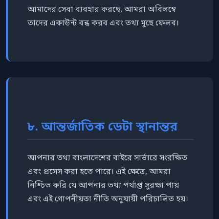
আমাদের সেবা ব্যবহার করছে, আমরা অবিলম্বে
তাদের একাউন্ট বন্ধ করব এবং তথ্য মুছে ফেলব।
৮. আন্তর্জাতিক ডেটা স্থানান্তর
আপনার তথ্য বাংলাদেশের বাইরে সার্ভারে সংরক্ষিত
এবং প্রসেস করা হতে পারে। এই ক্ষেত্রে, আমরা
নিশ্চিত করি যে আপনার তথ্য পর্যাপ্ত সুরক্ষা পায়
এবং এই গোপনীয়তা নীতি অনুযায়ী পরিচালিত হয়।