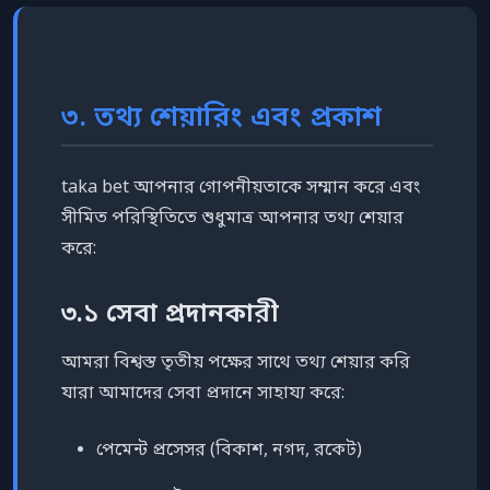
৩. তথ্য শেয়ারিং এবং প্রকাশ
taka bet আপনার গোপনীয়তাকে সম্মান করে এবং
সীমিত পরিস্থিতিতে শুধুমাত্র আপনার তথ্য শেয়ার
করে:
৩.১ সেবা প্রদানকারী
আমরা বিশ্বস্ত তৃতীয় পক্ষের সাথে তথ্য শেয়ার করি
যারা আমাদের সেবা প্রদানে সাহায্য করে:
পেমেন্ট প্রসেসর (বিকাশ, নগদ, রকেট)